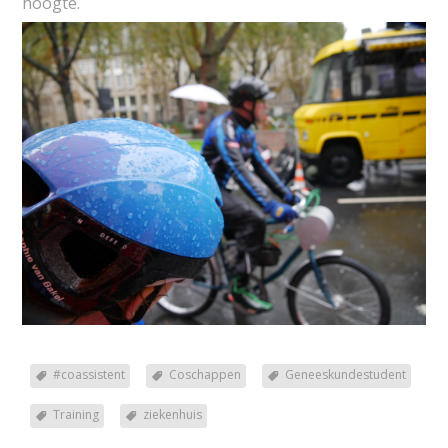
hoogte.
#coassistent
Coschappen
Geneeskundestudent
Training
ziekenhuis